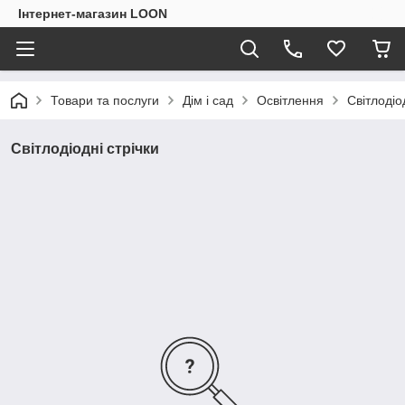
Інтернет-магазин LOON
Товари та послуги
Дім і сад
Освітлення
Світлодіо
Світлодіодні стрічки