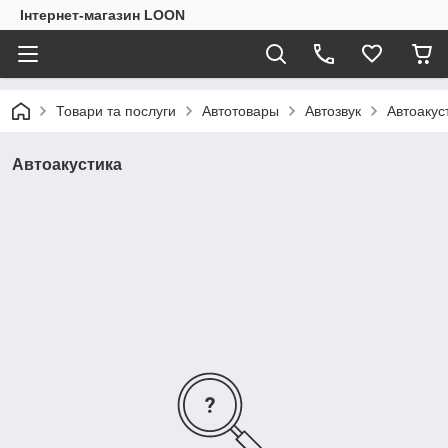
Інтернет-магазин LOON
Товари та послуги
Автотовары
Автозвук
Автоакус
Автоакустика